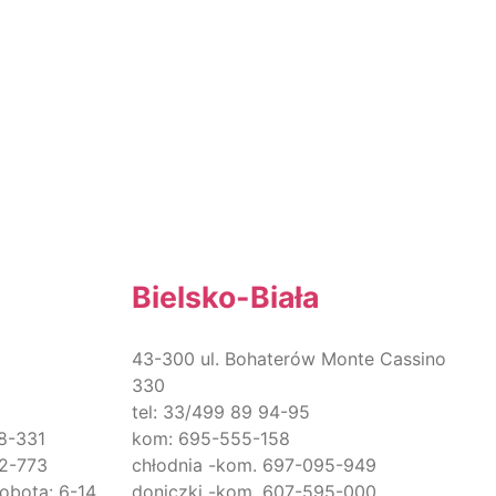
Bielsko-Biała
43-300 ul. Bohaterów Monte Cassino
330
tel: 33/499 89 94-95
8-331
kom: 695-555-158
62-773
chłodnia -kom. 697-095-949
sobota: 6-14
doniczki -kom. 607-595-000