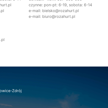
urt.pl
czynne: pon-pt: 6-19, sobota: 6-14
.pl
e-mail: bielsko@rozahurt.pl
e-mail: biuro@rozahurt.pl
.pl
owice-Zdrój