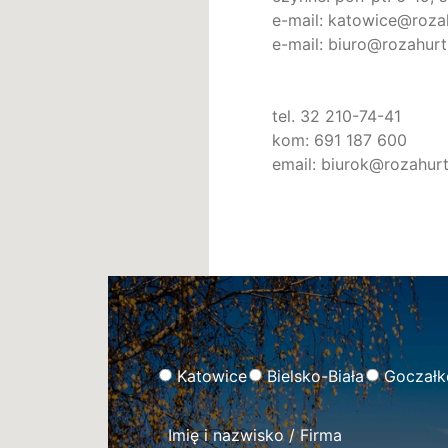
e-mail: katowice@rozah
e-mail: biuro@rozahurt
tel. 32 210-74-41
kom: 691 187 600
email: biurok@rozahurt
Katowice
Bielsko-Biała
Goczałk