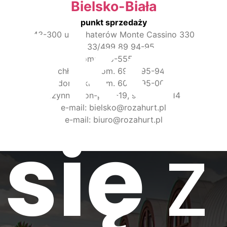
Bielsko-Biała
Skon
punkt sprzedaży
43-300 ul. Bohaterów Monte Cassino 330
tel: 33/499 89 94-95
kom: 695-555-158
chłodnia -kom. 697-095-949
doniczki -kom. 607-595-000
czynne: pon-pt: 6-19, sobota: 6-14
e-mail: bielsko@rozahurt.pl
e-mail: biuro@rozahurt.pl
się
z