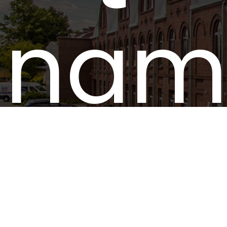
nam
Katowice
Bielsko-Biała
Goczałkowice-Zdrój