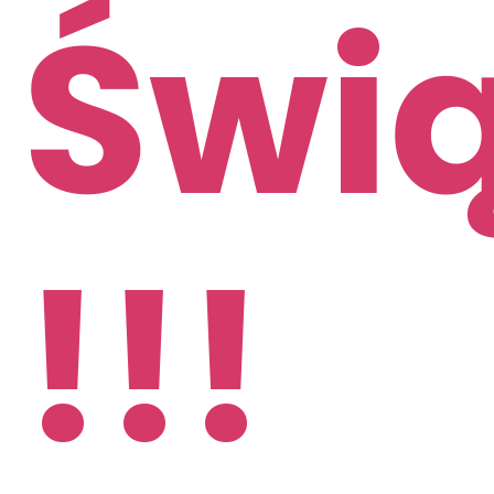
Świ
!!!