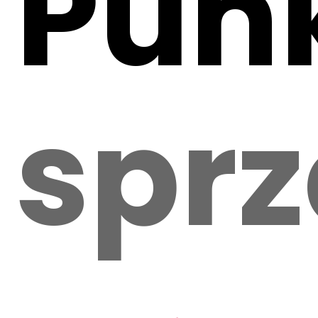
Pun
spr