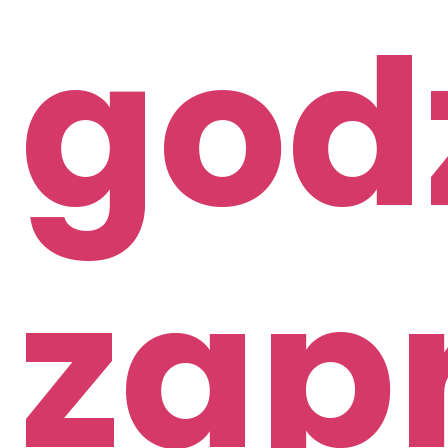
god
zap