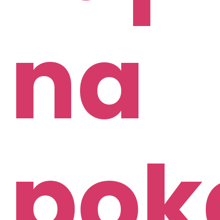
na
pok