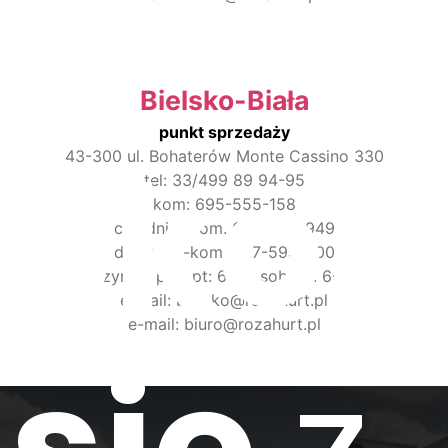
Bielsko-Biała
punkt sprzedaży
Skon
43-300 ul. Bohaterów Monte Cassino 330
tel: 33/499 89 94-95
kom: 695-555-158
chłodnia -kom. 697-095-949
doniczki -kom. 607-595-000
czynne: pon-pt: 6-19, sobota: 6-14
e-mail: bielsko@rozahurt.pl
e-mail: biuro@rozahurt.pl