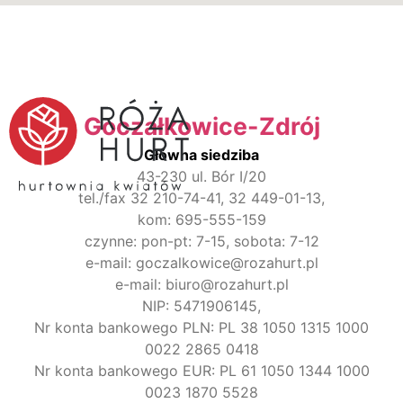
Goczałkowice-Zdrój
Główna siedziba
43-230 ul. Bór I/20
tel./fax 32 210-74-41, 32 449-01-13,
kom: 695-555-159
czynne: pon-pt: 7-15, sobota: 7-12
e-mail: goczalkowice@rozahurt.pl
e-mail: biuro@rozahurt.pl
NIP: 5471906145,
Nr konta bankowego PLN: PL 38 1050 1315 1000
0022 2865 0418
Nr konta bankowego EUR: PL 61 1050 1344 1000
0023 1870 5528