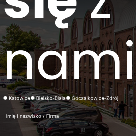
się
z
nami
Katowice
Bielsko-Biała
Goczałkowice-Zdrój